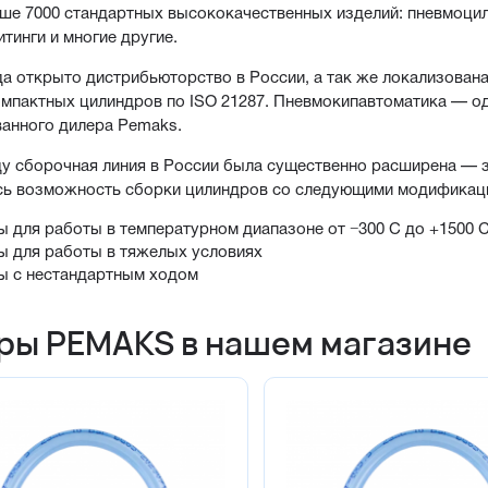
ше 7000 стандартных высококачественных изделий: пневмоцил
итинги и многие другие.
да открыто дистрибьюторство в России, а так же локализован
омпактных цилиндров по ISO 21287. Пневмокипавтоматика — од
анного дилера Pemaks.
ду сборочная линия в России была существенно расширена — 
сь возможность сборки цилиндров со следующими модификац
ы для работы в температурном диапазоне от −300 С до +1500 
ы для работы в тяжелых условиях
ы с нестандартным ходом
ры PEMAKS в нашем магазине