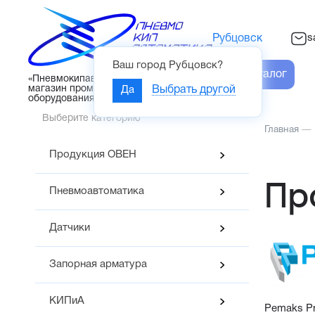
s
Рубцовск
Ваш город
Рубцовск
?
Каталог
«Пневмокипавтоматика» – интернет-
магазин промышленного
Да
Выбрать другой
оборудования
Выберите категорию
Главная
—
Продукция ОВЕН
Пр
Пневмоавтоматика
Датчики
Запорная арматура
КИПиА
Pemaks Pn