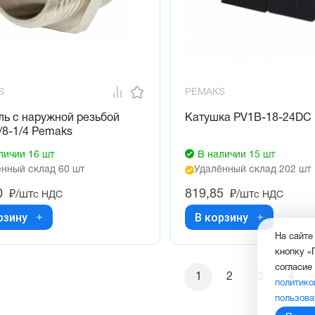
S
PEMAKS
ь с наружной резьбой
Катушка PV1B-18-24DC
/8-1/4 Pemaks
личии 16 шт
В наличии 15 шт
нный склад 60 шт
Удалённый склад 202 шт
0
819,85
₽/шт
₽/шт
с НДС
с НДС
рзину
В корзину
На сайте
кнопку «
согласие
1
2
3
4
политико
пользова