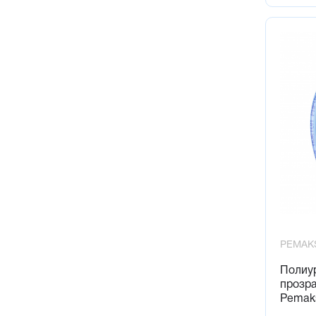
PEMAK
Полиу
прозр
Pemak