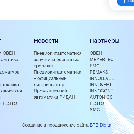
Приня
г
Новости
Партнёры
я ОВЕН
Пневмокипавтоматика
ОВЕН
томатика
запустила розничные
MEYERTEC
продажи
EMC
арматура
Пневмокипавтоматика
PEMAKS
– официальный
INNOLEVEL
 техника
дистрибьютор
INNOVERT
хническая
Промышленной
INNOCONT
я
автоматики РИДАН
AUTONICS
я FESTO
FESTO
SMC
Создание и продвижение сайта
BTB Digital