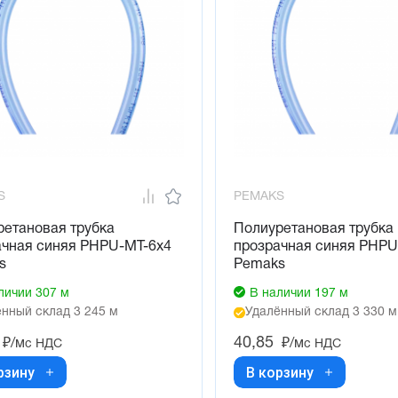
S
PEMAKS
ретановая трубка
Полиуретановая трубка
ачная синяя PHPU-MT-6x4
прозрачная синяя PHPU
s
Pemaks
личии 307 м
В наличии 197 м
нный склад 3 245 м
Удалённый склад 3 330 м
40,85
₽/м
₽/м
с НДС
с НДС
рзину
В корзину