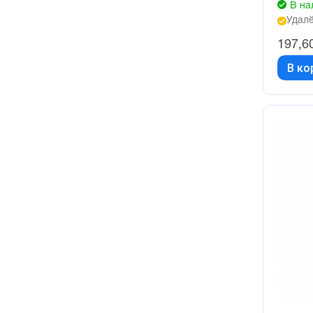
В на
Удалё
197,6
В ко