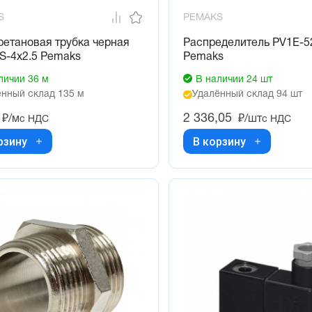
S
PEMAKS
етановая трубка черная
Распределитель PV1E-5
S-4x2.5 Pemaks
Pemaks
личии 36 м
В наличии 24 шт
нный склад 135 м
Удалённый склад 94 шт
2 336,05
₽/м
₽/шт
с НДС
с НДС
рзину
В корзину