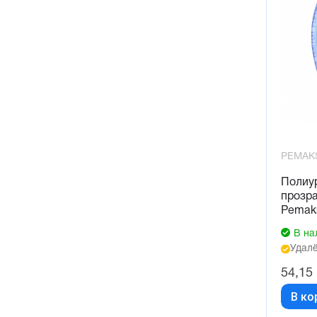
PEMAK
Полиу
прозр
Pemak
В на
Удалё
54,15
В ко