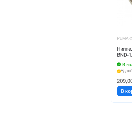
PEMAK
Ниппел
BND-1
В на
Удалё
209,0
В ко