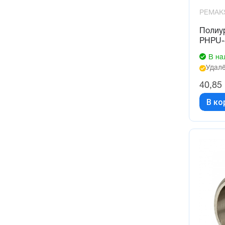
PEMAK
Полиур
PHPU-
В на
Удалё
40,85
В ко