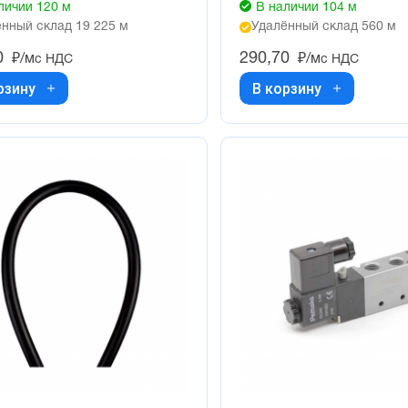
личии 120 м
В наличии 104 м
нный склад 19 225 м
Удалённый склад 560 м
0
290,70
₽/м
₽/м
с НДС
с НДС
рзину
В корзину