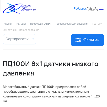
Рубцовск
Главная
—
Каталог
—
Продукция ОВЕН
—
Преобразователи давления
—
ПД100И
8х1 датчики низкого давления
Сортировать:
Фильтры
ПД100И 8х1 датчики низкого
давления
Малогабаритный датчик ПД100И представляет собой 
преобразователь давления с открытым измерительным 
кремниевым кристаллом сенсора и выходным сигналом 4…20 
мА.