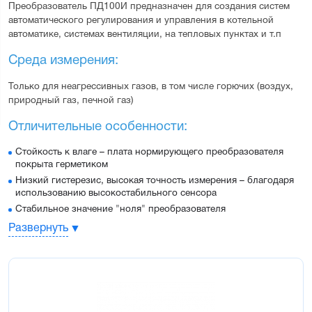
Преобразователь ПД100И предназначен для создания систем 
автоматического регулирования и управления в котельной 
автоматике, системах вентиляции, на тепловых пунктах и т.п
Среда измерения:
Только для неагрессивных газов, в том числе горючих (воздух, 
природный газ, печной газ)
Отличительные особенности:
Стойкость к влаге – плата нормирующего преобразователя
покрыта герметиком
Низкий гистерезис, высокая точность измерения – благодаря
использованию высокостабильного сенсора
Стабильное значение "ноля" преобразователя
Датчик внесен в Государственный реестр средств измерения
Развернуть
Бесплатная заводская первичная поверка
Основные характеристики:
Верхний предел измерений – от 0,2 кПа до 100,0 кПа (от
0,0002 МПа до 0,1 МПа)