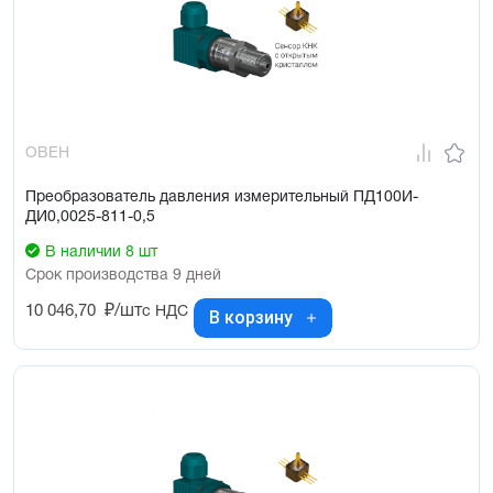
Тип измеряемого давления – избыточное (ДИ),
вакуумметрическое (ДВ), избыточно-вакуумметрическое (ДИВ)
Диапазон температур измеряемой среды: –40…+100 °С
Класс точности – 0,25 %; 0,5 %; 1 %; 1,5 %
Межповерочный интервал – 5 лет / 4 года
ОВЕН
Преобразователь давления измерительный ПД100И-
ДИ0,0025-811-0,5
В наличии 8 шт
Срок производства 9 дней
10 046,70
₽/шт
с НДС
В корзину