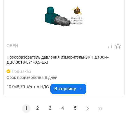
ОВЕН
Преобразователь давления измерительный ПД100И-
ДВ0,0016-871-0,5-ЕХI
Под заказ
Срок производства 9 дней
10 046,70
₽/шт
с НДС
В корзину
1
2
3
4
5