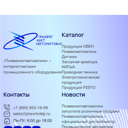
Каталог
Продукция ОВЕН
Пневмоавтоматика
Датчики
«Пневмокипавтоматика» –
Запорная арматура
интернет-магазин
КИПиА
Приводная техника
промышленного оборудования
Электротехническая
продукция
Продукция FESTO
Контакты
Новости
Пневмокипавтоматика
+7 (960) 953-19-99
запустила розничные продажи
sales@pnevmokip.ru
Пневмокипавтоматика –
Пн-Пт: 9:00 до 18:00
официальный дистрибьютор
Промышленной автоматики