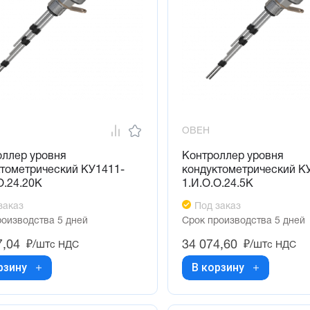
ОВЕН
оллер уровня
Контроллер уровня
ктометрический КУ1411-
кондуктометрический К
О.24.20К
1.И.О.О.24.5К
заказ
Под заказ
роизводства 5 дней
Срок производства 5 дней
7,04
34 074,60
₽/шт
₽/шт
с НДС
с НДС
рзину
В корзину