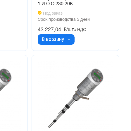
1.И.О.О.230.20К
Под заказ
Срок производства 5 дней
43 227,04
₽/шт
с НДС
В корзину