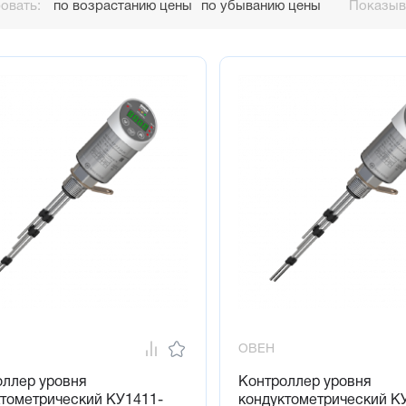
овать:
по возрастанию цены
по убыванию цены
Показыва
ОВЕН
оллер уровня
Контроллер уровня
ктометрический КУ1411-
кондуктометрический К