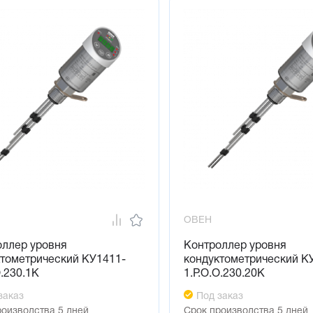
ОВЕН
оллер уровня
Контроллер уровня
ктометрический КУ1411-
кондуктометрический К
О.230.1К
1.Р.О.О.230.20К
заказ
Под заказ
роизводства 5 дней
Срок производства 5 дней