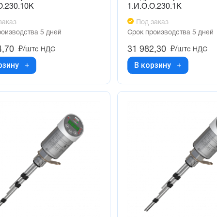
О.230.10К
1.И.О.О.230.1К
заказ
Под заказ
роизводства 5 дней
Срок производства 5 дней
4,70
31 982,30
₽/шт
₽/шт
с НДС
с НДС
рзину
В корзину