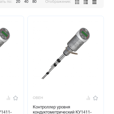
ть по:
20
40
80
Отображение:
ОВЕН
Контроллер уровня
У1411-
кондуктометрический КУ1411-