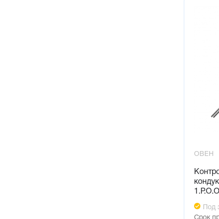
ОВЕН
Контр
конду
1.Р.О.
Под 
Срок п