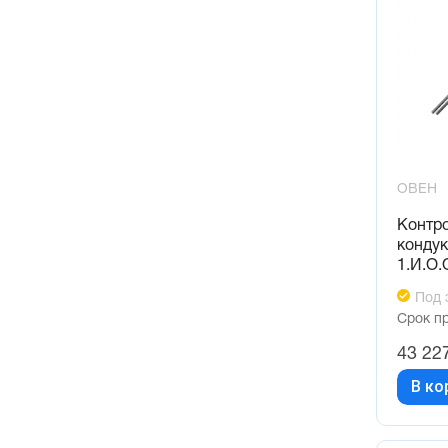
ОВЕН
Контр
конду
1.И.О.
Под 
Срок п
43 22
В ко