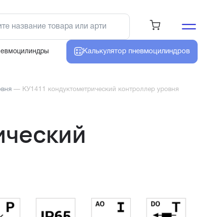
Калькулятор
пневмоцилиндров
невмоцилиндры
овня
—
КУ1411 кондуктометрический контроллер уровня
ический