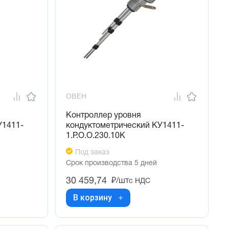
ОВЕН
Контроллер уровня
У1411-
кондуктометрический КУ1411-
1.Р.О.О.230.10К
Под заказ
Срок производства 5 дней
30 459,74
₽/шт
с НДС
В корзину