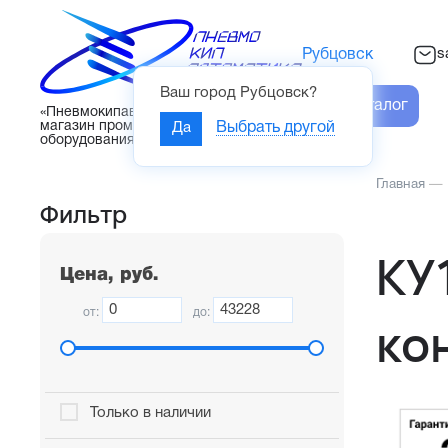
s
Рубцовск
Ваш город
Рубцовск
?
Каталог
«Пневмокипавтоматика» – интернет-
магазин промышленного
Да
Выбрать другой
оборудования
Главная
—
Фильтр
КУ
Цена, руб.
от:
до:
ко
Только в наличии