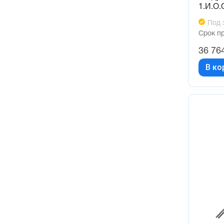
1.И.О.
Под 
Срок п
36 76
В ко