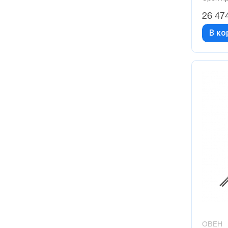
26 47
В ко
ОВЕН