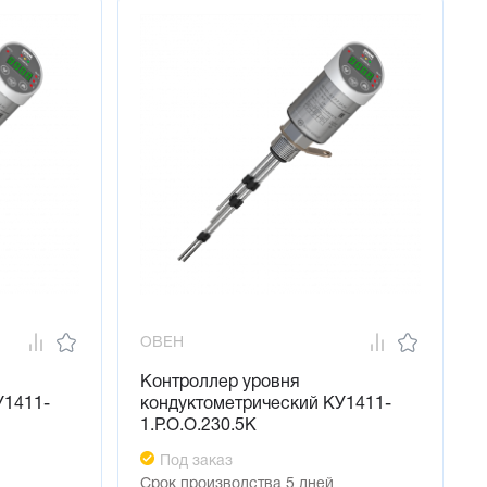
ОВЕН
Контроллер уровня
У1411-
кондуктометрический КУ1411-
1.Р.О.О.230.5К
Под заказ
Срок производства 5 дней