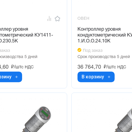
ОВЕН
оллер уровня
Контроллер уровня
ктометрический КУ1411-
кондуктометрический К
О.230.5К
1.И.О.О.24.10К
заказ
Под заказ
роизводства 5 дней
Срок производства 5 дней
4,60
36 764,70
₽/шт
₽/шт
с НДС
с НДС
рзину
В корзину