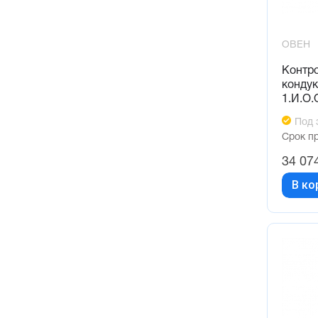
ОВЕН
Контр
конду
1.И.О.
Под 
Срок п
34 07
В ко