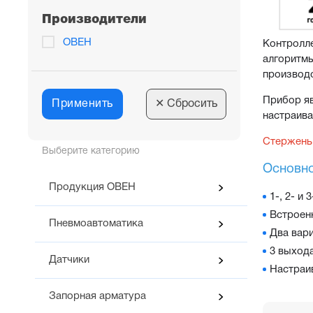
Производители
ОВЕН
Контролле
алгоритмы
производс
Прибор яв
Применить
✕
Сбросить
настраива
Стержень 
Выберите категорию
Основно
Продукция ОВЕН
1-, 2- и
Встроенн
Пневмоавтоматика
Два вари
3 выход
Датчики
Настраи
Запорная арматура