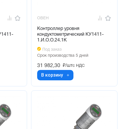
ОВЕН
Контроллер уровня
У1411-
кондуктометрический КУ1411-
1.И.О.О.24.1К
Под заказ
Срок производства 5 дней
31 982,30
₽/шт
с НДС
В корзину