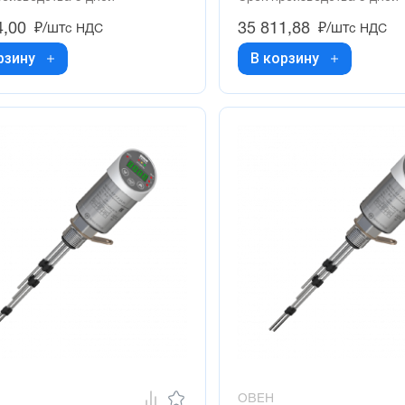
4,00
35 811,88
₽/шт
₽/шт
с НДС
с НДС
рзину
В корзину
ОВЕН