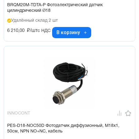
BRQM20M-TDTA-P Фотоэлектрический датчик
цилиндрический Ø18
Удалённый склад 2 шт
6 210,00
₽/шт
с НДС
В корзину
INNOCONT
PES-D18-NOC50D Фотодатчик диффузионный, М18х1,
50см, NPN NO+NC, кабель