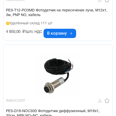
INNOCONT
PES-T12-PO3MD Фотодатчик на пересечение луча, М12х1,
3м, PNP NO, кабель
Удалённый склад 111 шт
4 850,00
₽/шт
с НДС
В корзину
INNOCONT
PES-D18-NOC30D Фотодатчик диффузионный, М18х1,
30см, NPN NO+NC, кабель