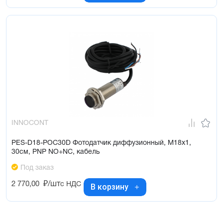
INNOCONT
PES-D18-POC30D Фотодатчик диффузионный, М18х1,
30см, PNP NO+NC, кабель
Под заказ
2 770,00
₽/шт
с НДС
В корзину