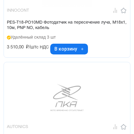
INNOCONT
PES-T18-PO10MD Фотодатчик на пересечение луча, М18х1,
10м, PNP NO, кабель
Удалённый склад 3 шт
3 510,00
₽/шт
с НДС
В корзину
AUTONICS