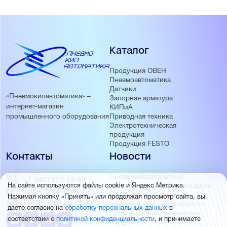
Каталог
Продукция ОВЕН
Пневмоавтоматика
Датчики
«Пневмокипавтоматика» –
Запорная арматура
интернет-магазин
КИПиА
Приводная техника
промышленного оборудования
Электротехническая
продукция
Продукция FESTO
Контакты
Новости
Пневмокипавтоматика
+7 (960) 953-19-99
запустила розничные продажи
На сайте используются файлы cookie и Яндекс Метрика.
sales@pnevmokip.ru
Пневмокипавтоматика –
Нажимая кнопку «Принять» или продолжая просмотр сайта, вы
Пн-Пт: 9:00 до 18:00
официальный дистрибьютор
даете согласие на
обработку персональных данных
в
Промышленной автоматики
соответствии с
политикой конфиденциальности
, и принимаете
РИДАН