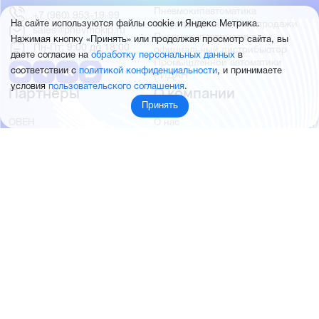
Пневмокипавтоматика
+7 (960) 953-19-99
запустила розничные продажи
На сайте используются файлы cookie и Яндекс Метрика.
sales@pnevmokip.ru
Пневмокипавтоматика –
Нажимая кнопку «Принять» или продолжая просмотр сайта, вы
Пн-Пт: 9:00 до 18:00
официальный дистрибьютор
даете согласие на
обработку персональных данных
в
Промышленной автоматики
соответствии с
политикой конфиденциальности
, и принимаете
РИДАН
условия
пользовательского соглашения
.
Партнёры
О компании
Принять
ОВЕН
О нас
MEYERTEC
Отзывы
EMC
Новости
PEMAKS
Фотогалерея
INNOLEVEL
Партнёры
INNOVERT
Правовая информация
INNOCONT
AUTONICS
FESTO
SMC
© 2026 Пневмокипавтоматика
Создание и продвижение сайта
BTB Digital