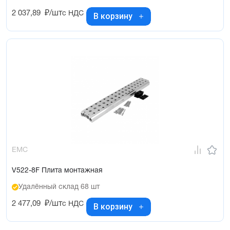
2 037,89
₽/шт
с НДС
В корзину
EMC
V522-8F Плита монтажная
Удалённый склад 68 шт
2 477,09
₽/шт
с НДС
В корзину