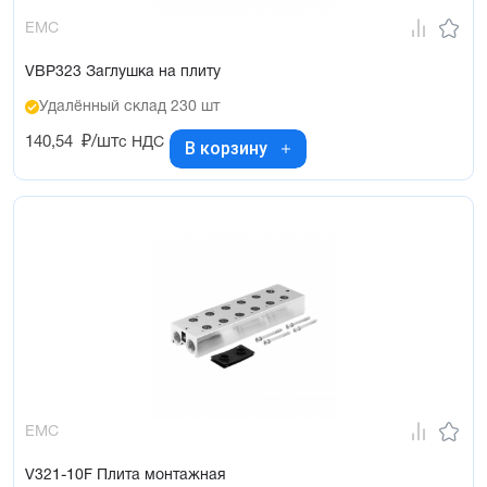
EMC
VBP323 Заглушка на плиту
Удалённый склад 230 шт
140,54
₽/шт
с НДС
В корзину
EMC
V321-10F Плита монтажная