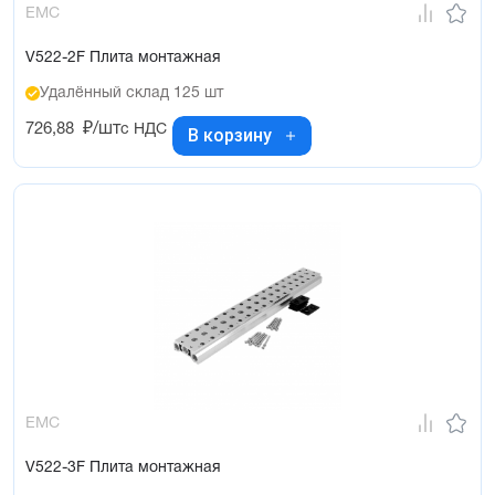
EMC
V522-2F Плита монтажная
Удалённый склад 125 шт
726,88
₽/шт
с НДС
В корзину
EMC
V522-3F Плита монтажная