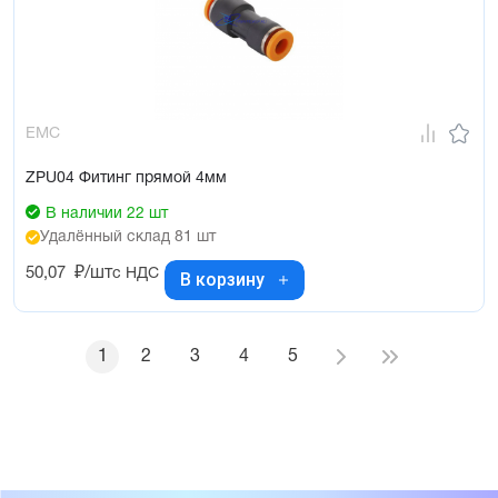
EMC
ZPU04 Фитинг прямой 4мм
В наличии 22 шт
Удалённый склад 81 шт
50,07
₽/шт
с НДС
В корзину
1
2
3
4
5