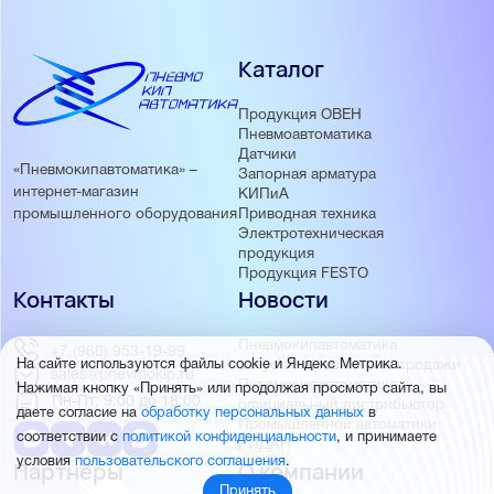
Каталог
Продукция ОВЕН
Пневмоавтоматика
Датчики
«Пневмокипавтоматика» –
Запорная арматура
интернет-магазин
КИПиА
Приводная техника
промышленного оборудования
Электротехническая
продукция
Продукция FESTO
Контакты
Новости
Пневмокипавтоматика
+7 (960) 953-19-99
запустила розничные продажи
На сайте используются файлы cookie и Яндекс Метрика.
sales@pnevmokip.ru
Пневмокипавтоматика –
Нажимая кнопку «Принять» или продолжая просмотр сайта, вы
Пн-Пт: 9:00 до 18:00
официальный дистрибьютор
даете согласие на
обработку персональных данных
в
Промышленной автоматики
соответствии с
политикой конфиденциальности
, и принимаете
РИДАН
условия
пользовательского соглашения
.
Партнёры
О компании
Принять