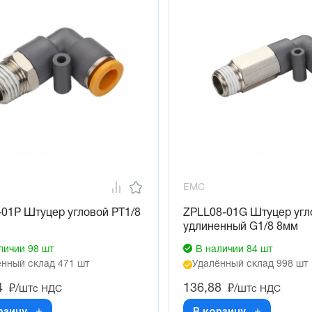
EMC
01P Штуцер угловой PT1/8
ZPLL08-01G Штуцер угл
удлиненный G1/8 8мм
личии 98 шт
В наличии 84 шт
нный склад 471 шт
Удалённый склад 998 шт
4
136,88
₽/шт
₽/шт
с НДС
с НДС
рзину
В корзину