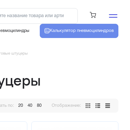
Калькулятор
пневмоцилиндров
невмоцилиндры
говые штуцеры
туцеры
ть по:
20
40
80
Отображение: