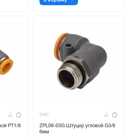
EMC
вой PT1/8
ZPL06-03G Штуцер угловой G3/8
6мм