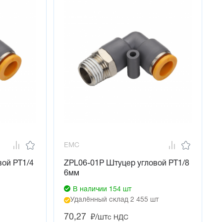
EMC
вой PT1/4
ZPL06-01P Штуцер угловой PT1/8
6мм
В наличии 154 шт
Удалённый склад 2 455 шт
70,27
₽/шт
с НДС