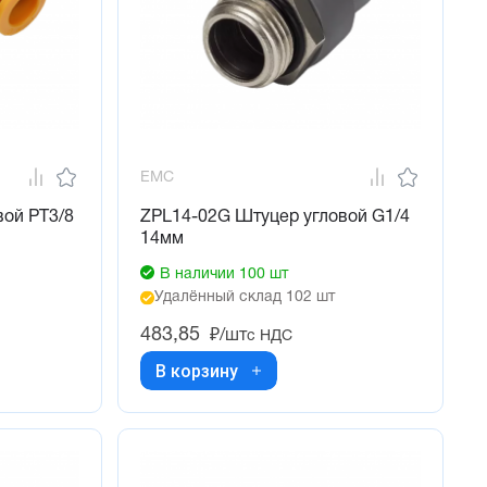
EMC
вой PT3/8
ZPL14-02G Штуцер угловой G1/4
14мм
В наличии 100 шт
Удалённый склад 102 шт
483,85
₽/шт
с НДС
В корзину