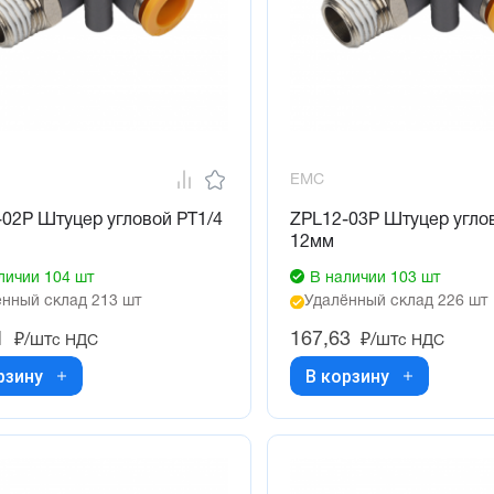
EMC
02P Штуцер угловой PT1/4
ZPL12-03P Штуцер угло
12мм
личии 104 шт
В наличии 103 шт
нный склад 213 шт
Удалённый склад 226 шт
1
167,63
₽/шт
₽/шт
с НДС
с НДС
рзину
В корзину