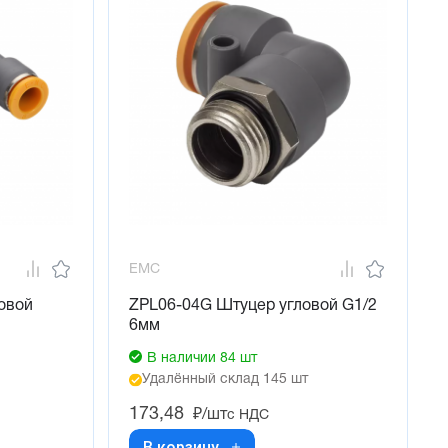
EMC
овой
ZPL06-04G Штуцер угловой G1/2
6мм
В наличии 84 шт
Удалённый склад 145 шт
173,48
₽/шт
с НДС
В корзину