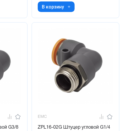
В корзину
EMC
вой G3/8
ZPL16-02G Штуцер угловой G1/4