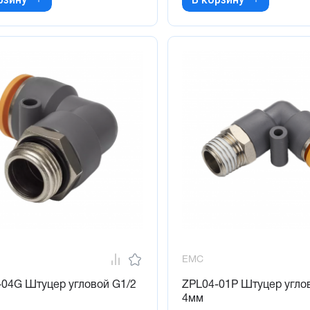
EMC
-04G Штуцер угловой G1/2
ZPL04-01P Штуцер угло
4мм