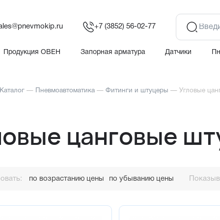
ales@pnevmokip.ru
+7 (3852) 56-02-77
Продукция ОВЕН
Запорная арматура
Датчики
П
Каталог
—
Пневмоавтоматика
—
Фитинги и штуцеры
—
Угловые цан
ловые цанговые ш
овать:
по возрастанию цены
по убыванию цены
Показыва