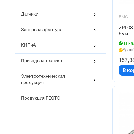
Датчики
EMC
ZPL08-
Запорная арматура
8мм
В на
КИПиА
Удалё
157,3
Приводная техника
В ко
Электротехническая
продукция
Продукция FESTO