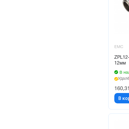
EMC
ZPL12-
12мм
В на
Удалё
160,3
В ко