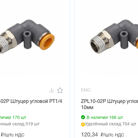
EMC
02P Штуцер угловой PT1/4
ZPL10-02P Штуцер угло
10мм
личии 170 шт
В наличии 166 шт
нный склад 519 шт
Удалённый склад 704 шт
120,34
₽/шт
₽/шт
с НДС
с НДС