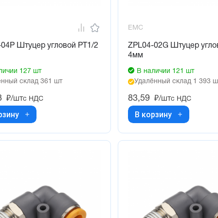
EMC
04P Штуцер угловой PT1/2
ZPL04-02G Штуцер угло
4мм
личии 127 шт
В наличии 121 шт
нный склад 361 шт
Удалённый склад 1 393 ш
8
83,59
₽/шт
₽/шт
с НДС
с НДС
рзину
В корзину