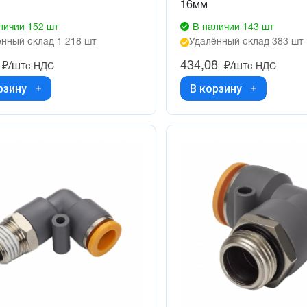
16мм
личии 152 шт
В наличии 143 шт
нный склад 1 218 шт
Удалённый склад 383 шт
434,08
₽/шт
₽/шт
с НДС
с НДС
рзину
В корзину