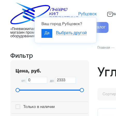
s
Рубцовск
Ваш город
Рубцовск
?
Каталог
«Пневмокипавтоматика» – интернет-
магазин промышленного
Да
Выбрать другой
оборудования
Главная
—
Фильтр
Уг
Цена, руб.
от:
до:
Сортир
Только в наличии