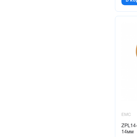
EMC
ZPL14
14мм