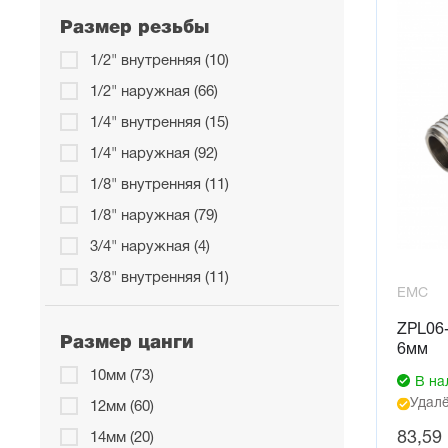
Размер резьбы
1/2" внутренняя (10)
1/2" наружная (66)
1/4" внутренняя (15)
1/4" наружная (92)
1/8" внутренняя (11)
1/8" наружная (79)
3/4" наружная (4)
3/8" внутренняя (11)
EMC
3/8" наружная (75)
ZPL06-
М3 наружная (1)
Размер цанги
6мм
М5x0,8 наружная (23)
10мм (73)
В на
М6x1 наружная (8)
Удалё
12мм (60)
83,59
14мм (20)