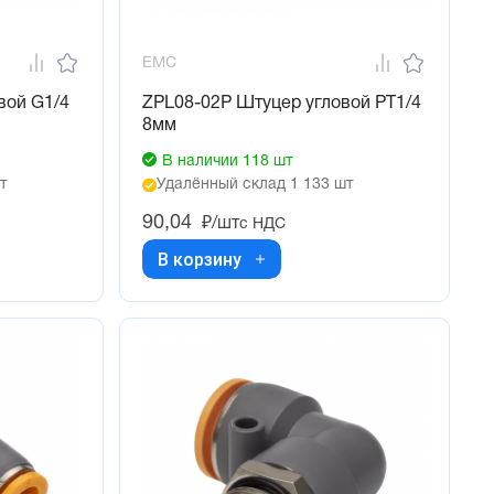
EMC
вой G1/4
ZPL08-02P Штуцер угловой PT1/4
8мм
В наличии 118 шт
т
Удалённый склад 1 133 шт
90,04
₽/шт
с НДС
В корзину