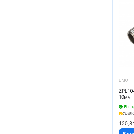
EMC
ZPL10-
10мм
В на
Удалё
120,3
В ко