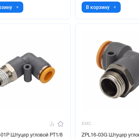
рзину
В корзину
EMC
01P Штуцер угловой PT1/8
ZPL16-03G Штуцер угло