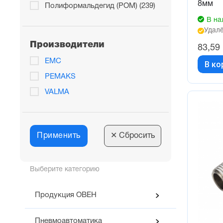
8мм
Полиформальдегид (POM) (239)
В на
Удалё
Производители
83,59
EMC
В ко
PEMAKS
VALMA
Применить
✕
Сбросить
Выберите категорию
Продукция ОВЕН
Пневмоавтоматика