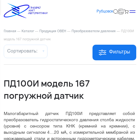
Рубцовск
Главная
—
Каталог
—
Продукция ОВЕН
—
Преобразователи давления
—
ПД100И
модель 167 погружной датчик
Сортировать:
Фильтры
ПД100И модель 167
погружной датчик
Малогабаритный датчик ПД100И представляет собой 
преобразователь гидростатического давления столба жидкости 
(уровня) с сенсором типа КНК (кремний на кремнии), с 
выходным сигналом 4…20 мА, с измерительной мембраной из 
нержавеющей стали и встроенным гидрометрическим кабелем. 