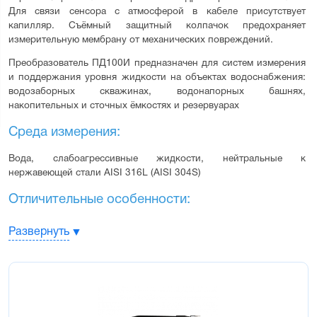
Для связи сенсора с атмосферой в кабеле присутствует 
капилляр. Съёмный защитный колпачок предохраняет 
измерительную мембрану от механических повреждений.
Преобразователь ПД100И предназначен для систем измерения 
и поддержания уровня жидкости на объектах водоснабжения: 
водозаборных скважинах, водонапорных башнях, 
накопительных и сточных ёмкостях и резервуарах
Среда измерения:
Вода, слабоагрессивные жидкости, нейтральные к 
нержавеющей стали AISI 316L (AISI 304S)
Отличительные особенности:
Стойкость к агрессивным средам – сенсор вварен в штуцер
Развернуть
лазерной сваркой
Стойкость к влаге – плата нормирующего преобразователя
покрыта герметиком
Низкий гистерезис, высокая точность измерения – благодаря
использованию высокостабильного сенсора
Стабильное значение "ноля" преобразователя