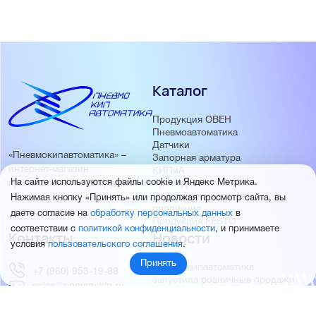
Каталог
Продукция ОВЕН
Пневмоавтоматика
Датчики
«Пневмокипавтоматика» –
Запорная арматура
интернет-магазин
КИПиА
На сайте используются файлы cookie и Яндекс Метрика.
Приводная техника
промышленного оборудования
Электротехническая
Нажимая кнопку «Принять» или продолжая просмотр сайта, вы
продукция
даете согласие на
обработку персональных данных
в
Продукция FESTO
соответствии с
политикой конфиденциальности
, и принимаете
Контакты
Новости
условия
пользовательского соглашения
.
Принять
Пневмокипавтоматика
+7 (960) 953-19-99
запустила розничные продажи
sales@pnevmokip.ru
Пневмокипавтоматика –
Пн-Пт: 9:00 до 18:00
официальный дистрибьютор