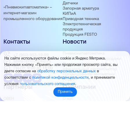
Датчики
«Пневмокипавтоматика» –
Запорная арматура
интернет-магазин
КИПиА
Приводная техника
промышленного оборудования
Электротехническая
продукция
Продукция FESTO
Контакты
Новости
Пневмокипавтоматика
+7 (960) 953-19-99
запустила розничные продажи
На сайте используются файлы cookie и Яндекс Метрика.
sales@pnevmokip.ru
Пневмокипавтоматика –
Нажимая кнопку «Принять» или продолжая просмотр сайта, вы
Пн-Пт: 9:00 до 18:00
официальный дистрибьютор
даете согласие на
обработку персональных данных
в
Промышленной автоматики
соответствии с
политикой конфиденциальности
, и принимаете
РИДАН
условия
пользовательского соглашения
.
Партнёры
О компании
Принять
ОВЕН
О нас
MEYERTEC
Отзывы
EMC
Новости
PEMAKS
Фотогалерея
INNOLEVEL
Партнёры
INNOVERT
Правовая информация