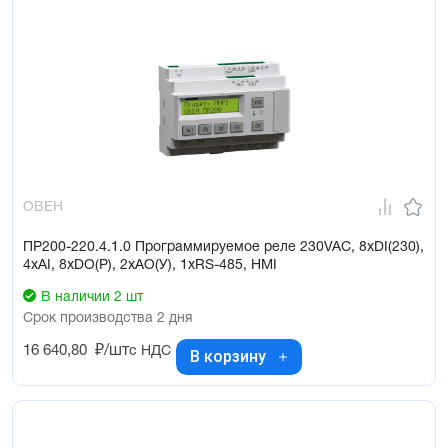
ОВЕН
ПР200-220.4.1.0 Программируемое реле 230VAC, 8xDI(230),
4xAI, 8xDO(Р), 2xAO(У), 1xRS-485, HMI
В наличии 2 шт
Срок производства 2 дня
16 640,80
₽/шт
с НДС
В корзину