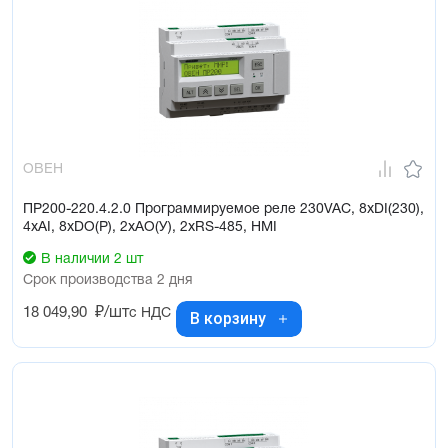
ОВЕН
ПР200-220.4.2.0 Программируемое реле 230VAC, 8xDI(230),
4xAI, 8xDO(Р), 2xAO(У), 2xRS-485, HMI
В наличии 2 шт
Срок производства 2 дня
18 049,90
₽/шт
с НДС
В корзину