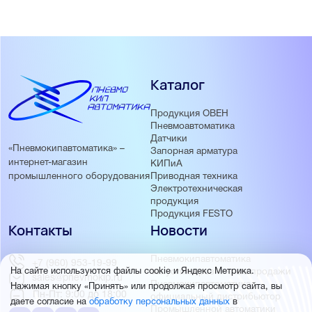
Каталог
Продукция ОВЕН
Пневмоавтоматика
Датчики
«Пневмокипавтоматика» –
Запорная арматура
интернет-магазин
КИПиА
Приводная техника
промышленного оборудования
Электротехническая
продукция
Продукция FESTO
Контакты
Новости
Пневмокипавтоматика
+7 (960) 953-19-99
запустила розничные продажи
На сайте используются файлы cookie и Яндекс Метрика.
sales@pnevmokip.ru
Пневмокипавтоматика –
Нажимая кнопку «Принять» или продолжая просмотр сайта, вы
Пн-Пт: 9:00 до 18:00
официальный дистрибьютор
даете согласие на
обработку персональных данных
в
Промышленной автоматики