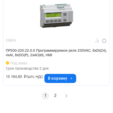
ОВЕН
ПР200-220.22.0.0 Программируемое реле 230VAC, 8xDI(24),
4xAI, 8xDO(Р), 2xAO(И), HMI
Под заказ
Срок производства 2 дня
15 164,60
₽/шт
с НДС
В корзину
1
2