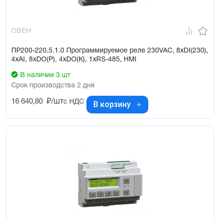
ОВЕН
ПР200-220.5.1.0 Программируемое реле 230VAC, 8xDI(230),
4xAI, 8xDO(Р), 4xDO(К), 1xRS-485, HMI
В наличии 3 шт
Срок производства 2 дня
16 640,80
₽/шт
с НДС
В корзину