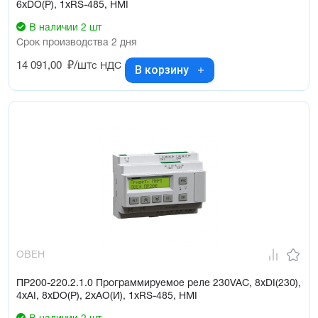
6xDO(Р), 1xRS-485, HMI
В наличии 2 шт
Срок производства 2 дня
14 091,00
₽/шт
с НДС
В корзину
ОВЕН
ПР200-220.2.1.0 Программируемое реле 230VAC, 8xDI(230),
4xAI, 8xDO(Р), 2xAO(И), 1xRS-485, HMI