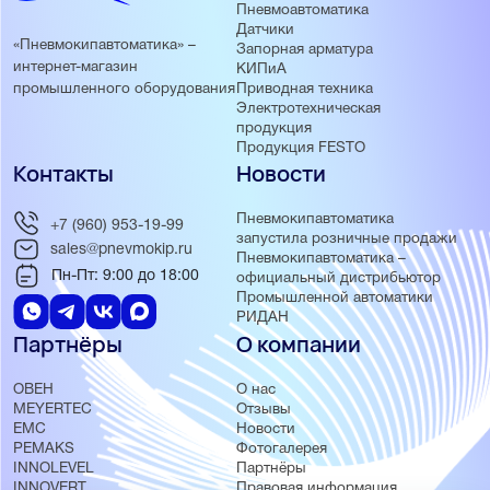
Пневмоавтоматика
Датчики
«Пневмокипавтоматика» –
Запорная арматура
интернет-магазин
КИПиА
Приводная техника
промышленного оборудования
Электротехническая
продукция
Продукция FESTO
Контакты
Новости
Пневмокипавтоматика
+7 (960) 953-19-99
запустила розничные продажи
sales@pnevmokip.ru
Пневмокипавтоматика –
Пн-Пт: 9:00 до 18:00
официальный дистрибьютор
Промышленной автоматики
РИДАН
Партнёры
О компании
ОВЕН
О нас
MEYERTEC
Отзывы
EMC
Новости
PEMAKS
Фотогалерея
INNOLEVEL
Партнёры
INNOVERT
Правовая информация