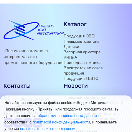
Каталог
Продукция ОВЕН
Пневмоавтоматика
Датчики
«Пневмокипавтоматика» –
Запорная арматура
интернет-магазин
КИПиА
Приводная техника
промышленного оборудования
Электротехническая
продукция
Продукция FESTO
Контакты
Новости
Пневмокипавтоматика
+7 (960) 953-19-99
запустила розничные продажи
На сайте используются файлы cookie и Яндекс Метрика.
sales@pnevmokip.ru
Пневмокипавтоматика –
Нажимая кнопку «Принять» или продолжая просмотр сайта, вы
Пн-Пт: 9:00 до 18:00
официальный дистрибьютор
даете согласие на
обработку персональных данных
в
Промышленной автоматики
соответствии с
политикой конфиденциальности
, и принимаете
РИДАН
условия
пользовательского соглашения
.
Партнёры
О компании