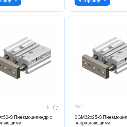
рзину
В корзину
EMC
x50-S Пневмоцилиндр с
SGM32x25-S Пневмоцил
вляющими
направляющими