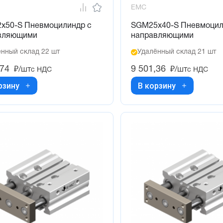
EMC
x50-S Пневмоцилиндр с
SGM25x40-S Пневмоцил
вляющими
направляющими
нный склад 22 шт
Удалённый склад 21 шт
,74
9 501,36
₽/шт
₽/шт
с НДС
с НДС
рзину
В корзину