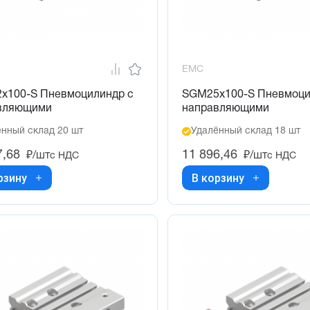
EMC
x100-S Пневмоцилиндр с
SGM25x100-S Пневмоци
вляющими
направляющими
нный склад 20 шт
Удалённый склад 18 шт
7,68
11 896,46
₽/шт
₽/шт
с НДС
с НДС
рзину
В корзину