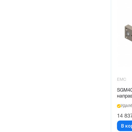
EMC
SGM40
напра
Удалё
14 83
В ко