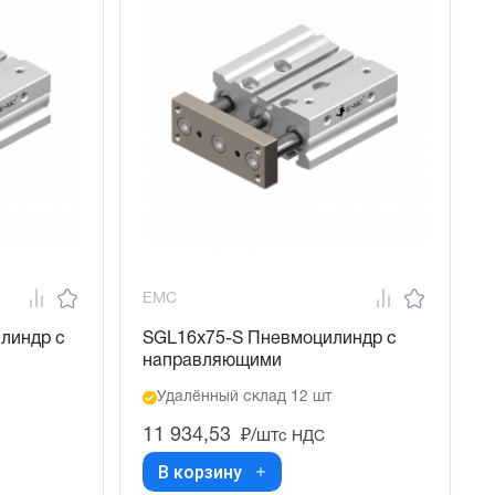
EMC
линдр с
SGL16x75-S Пневмоцилиндр с
направляющими
Удалённый склад 12 шт
11 934,53
₽/шт
с НДС
В корзину