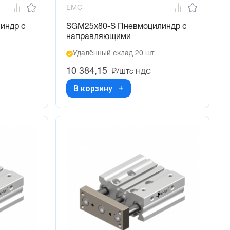
EMC
индр с
SGM25x80-S Пневмоцилиндр с
направляющими
Удалённый склад 20 шт
10 384,15
₽/шт
с НДС
В корзину