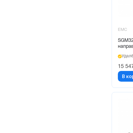
EMC
SGM32
напра
Удалё
15 54
В ко