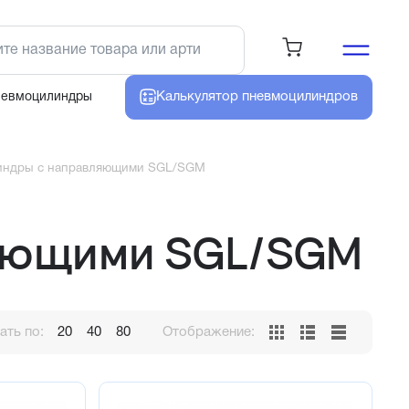
Калькулятор
пневмоцилиндров
невмоцилиндры
индры с направляющими SGL/SGM
яющими SGL/SGM
ть по:
20
40
80
Отображение: