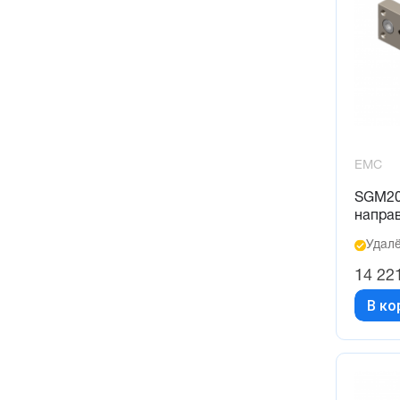
EMC
SGM20
напра
Удалё
14 22
В ко