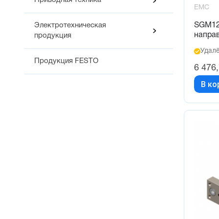
Приводная техника
EMC
70 (16)
SGM12
Электротехническая
72 (1)
напра
продукция
75 (16)
Удалё
80 (16)
Продукция FESTO
6 476
85 (1)
В ко
90 (16)