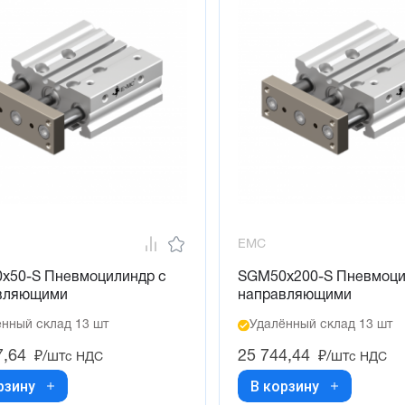
EMC
x50-S Пневмоцилиндр с
SGM50x200-S Пневмоци
вляющими
направляющими
нный склад 13 шт
Удалённый склад 13 шт
7,64
25 744,44
₽/шт
₽/шт
с НДС
с НДС
рзину
В корзину