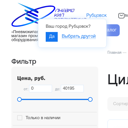
s
Рубцовск
Ваш город
Рубцовск
?
Каталог
«Пневмокипавтоматика» – интернет-
магазин промышленного
Да
Выбрать другой
оборудования
Главная
—
Фильтр
Ци
Цена, руб.
от:
до:
Сортир
Только в наличии