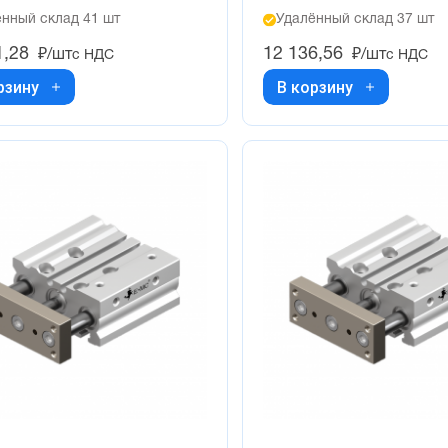
нный склад 41 шт
Удалённый склад 37 шт
1,28
12 136,56
₽/шт
₽/шт
с НДС
с НДС
рзину
В корзину