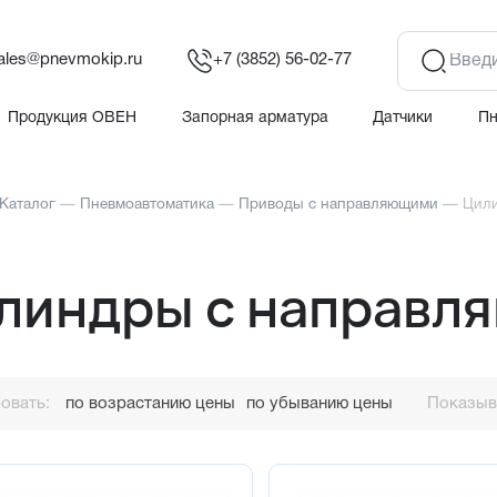
ales@pnevmokip.ru
+7 (3852) 56-02-77
Продукция ОВЕН
Запорная арматура
Датчики
П
Каталог
—
Пневмоавтоматика
—
Приводы с направляющими
—
Цил
линдры с направл
овать:
по возрастанию цены
по убыванию цены
Показыва