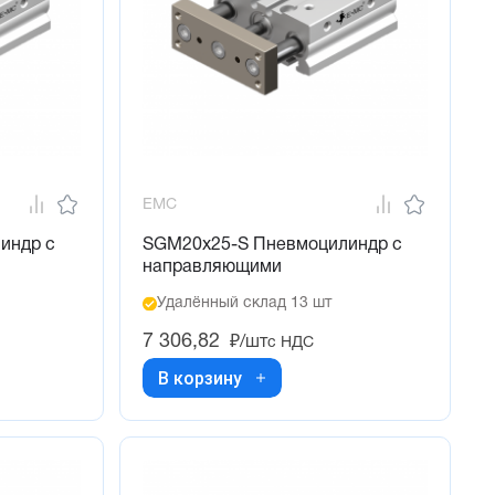
EMC
индр с
SGM20x25-S Пневмоцилиндр с
направляющими
Удалённый склад 13 шт
7 306,82
₽/шт
с НДС
В корзину