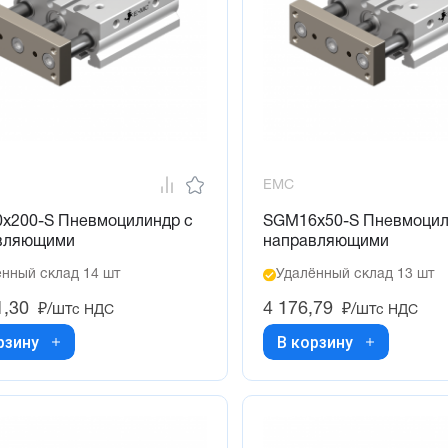
EMC
x200-S Пневмоцилиндр с
SGM16x50-S Пневмоцил
вляющими
направляющими
нный склад 14 шт
Удалённый склад 13 шт
1,30
4 176,79
₽/шт
₽/шт
с НДС
с НДС
рзину
В корзину