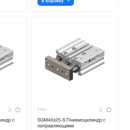
В корзину
EMC
индр с
SGM40x25-S Пневмоцилиндр с
направляющими