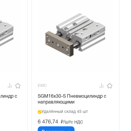
EMC
линдр с
SGM16x30-S Пневмоцилиндр с
направляющими
Удалённый склад 45 шт
6 476,74
₽/шт
с НДС