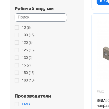
В ко
6 (4)
63 (34)
Рабочий ход, мм
10 (8)
100 (16)
120 (3)
125 (16)
130 (2)
15 (7)
150 (15)
160 (10)
170 (1)
EMC
175 (14)
Производители
SGM50
195 (1)
EMC
напра