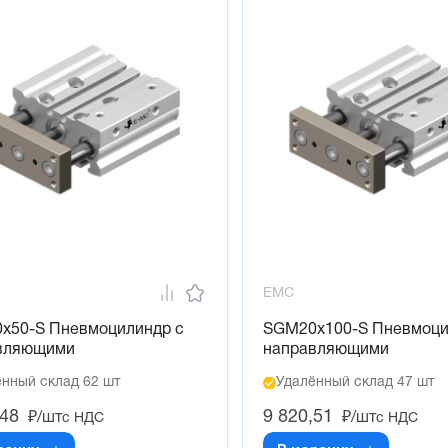
EMC
x50-S Пневмоцилиндр с
SGM20x100-S Пневмоци
вляющими
направляющими
нный склад 62 шт
Удалённый склад 47 шт
,48
9 820,51
₽/шт
₽/шт
с НДС
с НДС