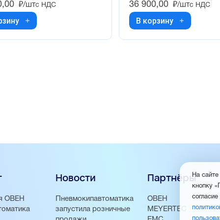
0,00
36 900,00
₽/шт
₽/шт
с НДС
с НДС
рзину
В корзину
г
Новости
Партнёры
На сайте
кнопку «
согласие
я ОВЕН
Пневмокипавтоматика
ОВЕН
политико
томатика
запустила розничные
MEYERTEC
пользова
продажи
EMC