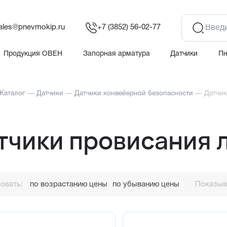
ales@pnevmokip.ru
+7 (3852) 56-02-77
Продукция ОВЕН
Запорная арматура
Датчики
П
Каталог
—
Датчики
—
Датчики конвейерной безопасности
—
Датчик
тчики провисания 
овать:
по возрастанию цены
по убыванию цены
Показыва