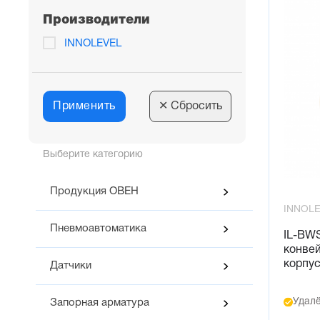
Производители
INNOLEVEL
Применить
✕
Сбросить
Выберите категорию
Продукция ОВЕН
INNOL
Пневмоавтоматика
IL-BW
конвей
корпу
Датчики
Удалё
Запорная арматура