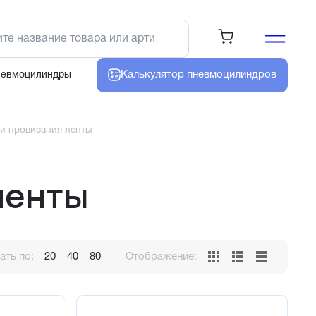
Калькулятор
пневмоцилиндров
невмоцилиндры
и провисания ленты
ленты
ть по:
20
40
80
Отображение: