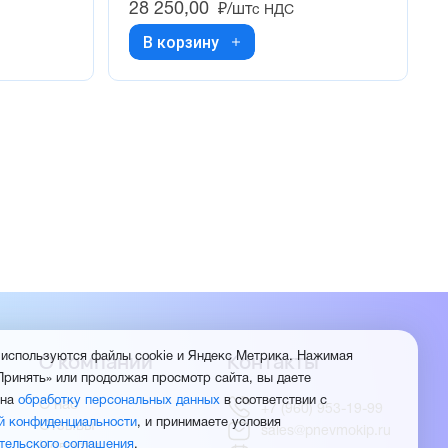
28 250,00
₽/шт
с НДС
В корзину
О компании
Контакты
 используются файлы cookie и Яндекс Метрика. Нажимая
Принять» или продолжая просмотр сайта, вы даете
 на
обработку персональных данных
в соответствии с
О нас
+7 (960) 953-19-99
й конфиденциальности
, и принимаете условия
Отзывы
sales@pnevmokip.ru
тельского соглашения
.
Новости