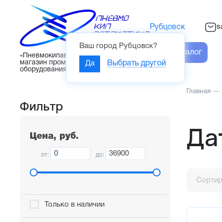
s
Рубцовск
Ваш город
Рубцовск
?
Каталог
«Пневмокипавтоматика» – интернет-
магазин промышленного
Да
Выбрать другой
оборудования
Главная
—
Фильтр
Да
Цена, руб.
от:
до:
Сортир
Только в наличии