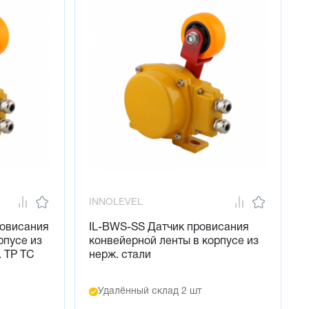
INNOLEVEL
ровисания
IL-BWS-SS Датчик провисания
рпусе из
конвейерной ленты в корпусе из
. ТР ТС
нерж. стали
Удалённый склад 2 шт