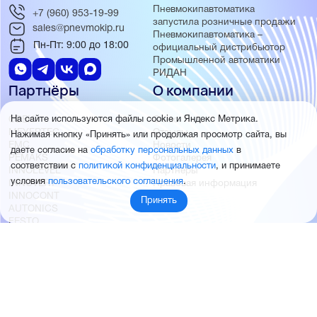
Пневмокипавтоматика
+7 (960) 953-19-99
запустила розничные продажи
sales@pnevmokip.ru
Пневмокипавтоматика –
Пн-Пт: 9:00 до 18:00
официальный дистрибьютор
Промышленной автоматики
РИДАН
Партнёры
О компании
ОВЕН
О нас
На сайте используются файлы cookie и Яндекс Метрика.
MEYERTEC
Отзывы
Нажимая кнопку «Принять» или продолжая просмотр сайта, вы
EMC
Новости
даете согласие на
обработку персональных данных
в
PEMAKS
Фотогалерея
соответствии с
политикой конфиденциальности
, и принимаете
INNOLEVEL
Партнёры
условия
пользовательского соглашения
.
INNOVERT
Правовая информация
INNOCONT
Принять
AUTONICS
FESTO
SMC
© 2026 Пневмокипавтоматика
Создание и продвижение сайта
BTB Digital