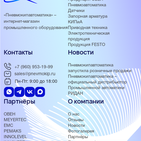
Пневмоавтоматика
Датчики
«Пневмокипавтоматика» –
Запорная арматура
интернет-магазин
КИПиА
Приводная техника
промышленного оборудования
Электротехническая
продукция
Продукция FESTO
Контакты
Новости
Пневмокипавтоматика
+7 (960) 953-19-99
запустила розничные продажи
sales@pnevmokip.ru
Пневмокипавтоматика –
Пн-Пт: 9:00 до 18:00
официальный дистрибьютор
Промышленной автоматики
РИДАН
Партнёры
О компании
ОВЕН
О нас
MEYERTEC
Отзывы
EMC
Новости
PEMAKS
Фотогалерея
INNOLEVEL
Партнёры