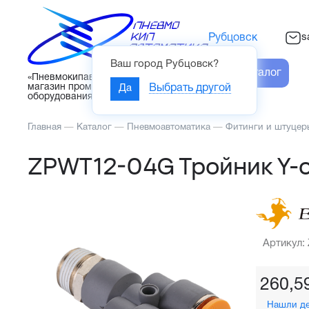
s
Рубцовск
Ваш город
Рубцовск
?
Каталог
«Пневмокипавтоматика» – интернет-
магазин промышленного
Да
Выбрать другой
оборудования
Главная
—
Каталог
—
Пневмоавтоматика
—
Фитинги и штуцер
ZPWT12-04G Тройник Y-
Артикул:
260,5
Нашли д