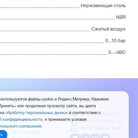
Нержавеющая сталь
NBR
Сжатый воздух
0...10 бар
0...+60С
О компании
Контакты
 используются файлы cookie и Яндекс Метрика. Нажимая
Принять» или продолжая просмотр сайта, вы даете
О нас
 на
обработку персональных данных
в соответствии с
+7 (960) 953-19-99
Отзывы
й конфиденциальности
, и принимаете условия
sales@pnevmokip.ru
Новости
тельского соглашения
.
Пн-Пт: 9:00 до 18:00
Фотогалерея
ть