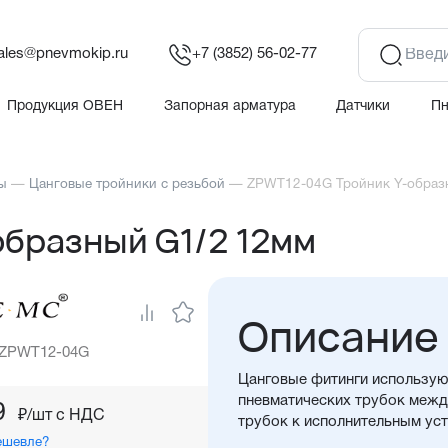
ales@pnevmokip.ru
+7 (3852) 56-02-77
Продукция ОВЕН
Запорная арматура
Датчики
П
ы
—
Цанговые тройники с резьбой
—
ZPWT12-04G Тройник Y-образ
образный G1/2 12мм
Описание
 ZPWT12-04G
Цанговые фитинги использую
пневматических трубок между
9
₽/шт c НДС
трубок к исполнительным ус
ешевле?