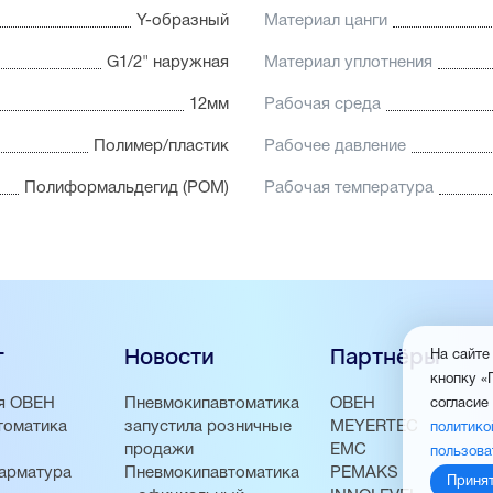
Y-образный
Материал цанги
G1/2" наружная
Материал уплотнения
12мм
Рабочая среда
Полимер/пластик
Рабочее давление
Полиформальдегид (POM)
Рабочая температура
г
Новости
Партнёры
На сайте
кнопку «
я ОВЕН
Пневмокипавтоматика
ОВЕН
согласие
томатика
запустила розничные
MEYERTEC
политико
продажи
EMC
пользова
арматура
Пневмокипавтоматика
PEMAKS
Приня