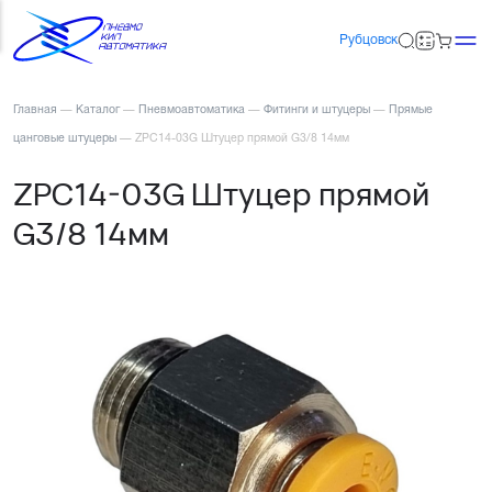
Рубцовск
Главная
—
Каталог
—
Пневмоавтоматика
—
Фитинги и штуцеры
—
Прямые
цанговые штуцеры
—
ZPC14-03G Штуцер прямой G3/8 14мм
ZPC14-03G Штуцер прямой
G3/8 14мм