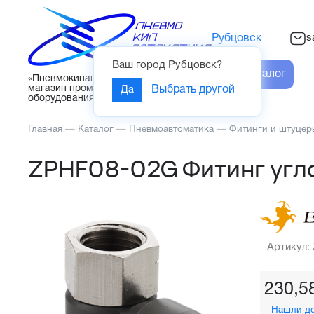
s
Рубцовск
Ваш город
Рубцовск
?
Каталог
«Пневмокипавтоматика» – интернет-
магазин промышленного
Да
Выбрать другой
оборудования
Главная
—
Каталог
—
Пневмоавтоматика
—
Фитинги и штуцер
ZPHF08-02G Фитинг угл
Артикул:
230,5
Нашли д