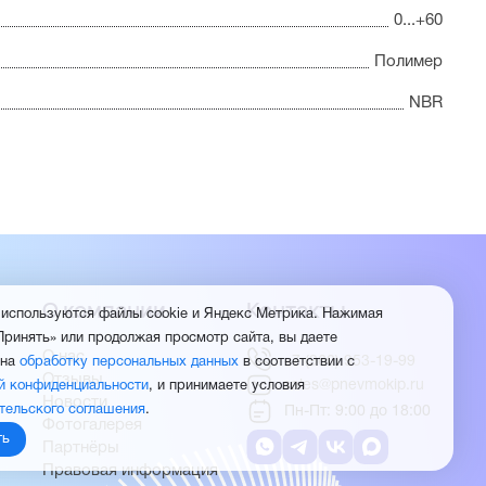
0...+60
Полимер
NBR
О компании
Контакты
 используются файлы cookie и Яндекс Метрика. Нажимая
Принять» или продолжая просмотр сайта, вы даете
О нас
+7 (960) 953-19-99
 на
обработку персональных данных
в соответствии с
Отзывы
sales@pnevmokip.ru
й конфиденциальности
, и принимаете условия
Новости
тельского соглашения
.
Пн-Пт: 9:00 до 18:00
Фотогалерея
ть
Партнёры
Правовая информация