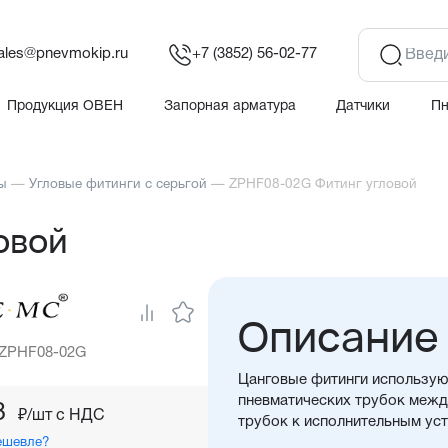
ales@pnevmokip.ru
+7 (3852) 56-02-77
Продукция ОВЕН
Запорная арматура
Датчики
П
ы
—
Угловые фитинги с серьгой
—
ZPHF08-02G Фитинг угловой
овой
Описание
 ZPHF08-02G
Цанговые фитинги использую
пневматических трубок между
8
₽/шт c НДС
трубок к исполнительным ус
ешевле?