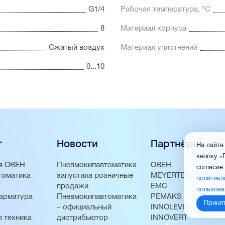
G1/4
Рабочая температура, °С
8
Материал корпуса
Сжатый воздух
Материал уплотнений
0...10
г
Новости
Партнёры
На сайте
кнопку «
я ОВЕН
Пневмокипавтоматика
ОВЕН
согласие
томатика
запустила розничные
MEYERTEC
политико
продажи
EMC
пользова
арматура
Пневмокипавтоматика
PEMAKS
Приня
– официальный
INNOLEVEL
 техника
дистрибьютор
INNOVERT