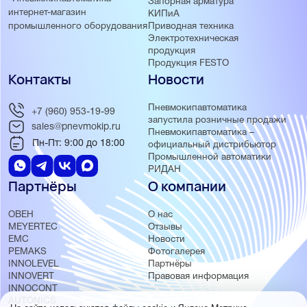
Запорная арматура
интернет-магазин
КИПиА
Приводная техника
промышленного оборудования
Электротехническая
продукция
Продукция FESTO
Контакты
Новости
Пневмокипавтоматика
+7 (960) 953-19-99
запустила розничные продажи
sales@pnevmokip.ru
Пневмокипавтоматика –
Пн-Пт: 9:00 до 18:00
официальный дистрибьютор
Промышленной автоматики
РИДАН
Партнёры
О компании
ОВЕН
О нас
MEYERTEC
Отзывы
EMC
Новости
PEMAKS
Фотогалерея
INNOLEVEL
Партнёры
INNOVERT
Правовая информация
INNOCONT
AUTONICS