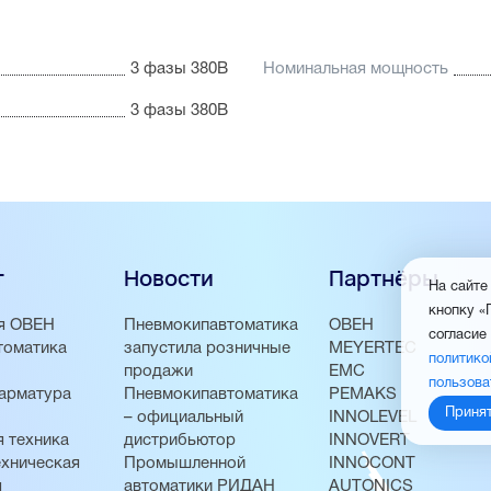
3 фазы 380В
Номинальная мощность
3 фазы 380В
г
Новости
Партнёры
На сайте
кнопку «
я ОВЕН
Пневмокипавтоматика
ОВЕН
согласие
томатика
запустила розничные
MEYERTEC
политико
продажи
EMC
пользова
арматура
Пневмокипавтоматика
PEMAKS
Приня
– официальный
INNOLEVEL
 техника
дистрибьютор
INNOVERT
хническая
Промышленной
INNOCONT
я
автоматики РИДАН
AUTONICS