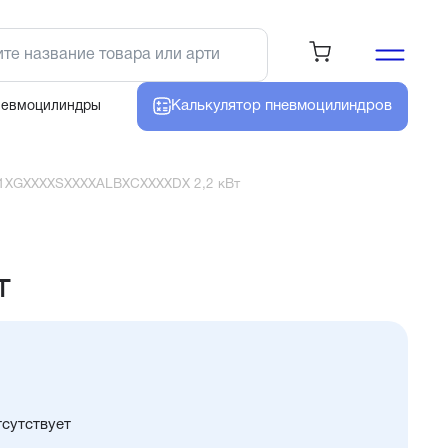
Калькулятор
пневмоцилиндров
невмоцилиндры
H1XGXXXXSXXXXALBXCXXXXDX 2,2 кВт
т
тсутствует