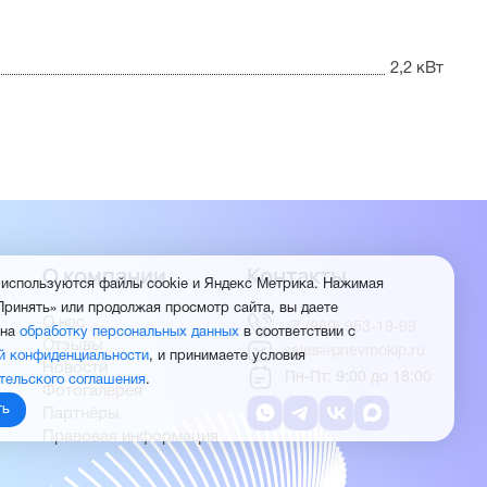
2,2 кВт
О компании
Контакты
 используются файлы cookie и Яндекс Метрика. Нажимая
Принять» или продолжая просмотр сайта, вы даете
О нас
+7 (960) 953-19-99
 на
обработку персональных данных
в соответствии с
Отзывы
sales@pnevmokip.ru
й конфиденциальности
, и принимаете условия
Новости
Пн-Пт: 9:00 до 18:00
тельского соглашения
.
Фотогалерея
ть
Партнёры
Правовая информация