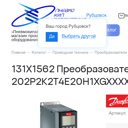
s
Рубцовск
Ваш город
Рубцовск
?
Каталог
«Пневмокипавтоматика» – интернет-
магазин промышленного
Да
Выбрать другой
оборудования
Главная
—
Каталог
—
Приводная техника
—
Преобразователи
131X1562 Преобразовате
202P2K2T4E20H1XGXXXX
Артикул: