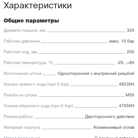
Характеристики
Отличительные черты:
Имеется опрос положения и упругие элементы
демпфирования
Общие параметры
Шпильки из нержавеющей стали
Шток из хромированной стали с возможностью
Диаметр поршня, мм
320
установки нержавеющего штока в качестве опции
Уплотнение — полиуретан (PU) с возможностью
Рабочее давление
макс. 10 бар
замены на уплотнения с расширенным температурным
диапазоном (FKM/Viton) или из бронзы для работы в
Рабочий ход, мм
200
тяжелых условиях. А также дополнительное
уплотнение — Hytrel-скребок, не пропускающий мелкие
Рабочая температура, °C
-20...+80
частицы в полость цилиндра
Исполнение штока
Односторонний с внутренней резьбой
Усилие прямого хода (при 6 бар)
48230Н
Резьба на штоке
М30
Усилие обратного хода (при 6 бар)
47050Н
Режим работы
Двустороннего действия
Материал корпуса
Алюминиевый сплав