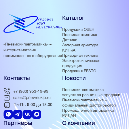
Каталог
Продукция ОВЕН
Пневмоавтоматика
Датчики
«Пневмокипавтоматика» –
Запорная арматура
интернет-магазин
КИПиА
Приводная техника
промышленного оборудования
Электротехническая
продукция
Продукция FESTO
Контакты
Новости
Пневмокипавтоматика
+7 (960) 953-19-99
запустила розничные продажи
sales@pnevmokip.ru
Пневмокипавтоматика –
Пн-Пт: 9:00 до 18:00
официальный дистрибьютор
Промышленной автоматики
РИДАН
Партнёры
О компании