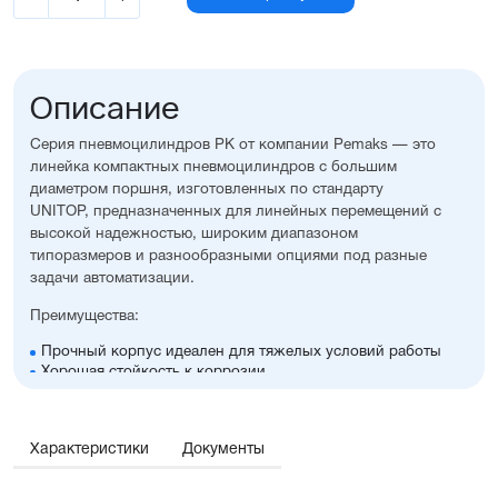
Описание
Серия пневмоцилиндров PK от компании Pemaks — это
линейка компактных пневмоцилиндров с большим
диаметром поршня, изготовленных по стандарту
UNITOP, предназначенных для линейных перемещений с
высокой надежностью, широким диапазоном
типоразмеров и разнообразными опциями под разные
задачи автоматизации.
Преимущества:
Прочный корпус идеален для тяжелых условий работы
Хорошая стойкость к коррозии
Простой монтаж в ограниченном пространстве
Диапазон диаметров поршня: 125...320 мм
Широкий ассортимент опций и монтажных
Характеристики
Документы
принадлежностей
Высокая производительность