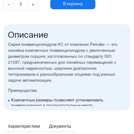
-
+
В корзину
Описание
Серия пневмоцилиндров KC от компании Pemaks — это
линейка компактных пневмоцилиндров с увеличенным
диаметром поршня, изготовленных по стандарту ISO
21287, предназначенных для линейных перемещений с
высокой надежностью, широким диапазоном
типоразмеров и разнообразными опциями под разные
задачи автоматизации.
Преимущества:
Компактные размеры позволяют устанавливать
пневмоцилиндр в труднодоступные места
Высокая стойкость к коррозии
Оптимальное соотношение цены и производительности
Диапазон диаметров поршня: 32...100 мм
Характеристики
Документы
Широкий ассортимент опций и монтажных
принадлежностей, включая антиприворотную