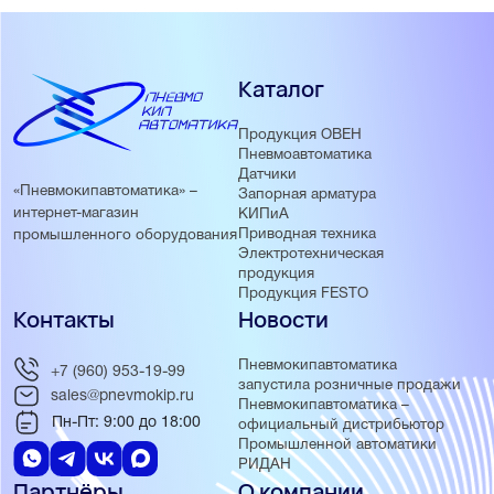
Каталог
Продукция ОВЕН
Пневмоавтоматика
Датчики
«Пневмокипавтоматика» –
Запорная арматура
интернет-магазин
КИПиА
Приводная техника
промышленного оборудования
Электротехническая
продукция
Продукция FESTO
Контакты
Новости
Пневмокипавтоматика
+7 (960) 953-19-99
запустила розничные продажи
sales@pnevmokip.ru
Пневмокипавтоматика –
Пн-Пт: 9:00 до 18:00
официальный дистрибьютор
Промышленной автоматики
РИДАН
Партнёры
О компании