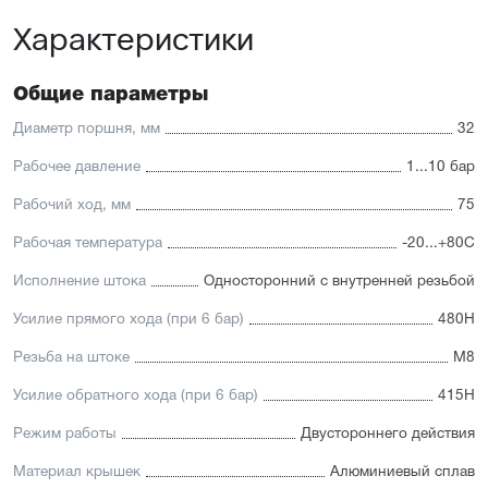
платформу
Характеристики
Высокая производительность.
Отличительные черты:
Общие параметры
Имеется опрос положения и упругие элементы
демпфирования
Диаметр поршня, мм
32
Простая установка датчиков положения с любой из
трёх сторон
Рабочее давление
1...10 бар
Подходит для использования в пищевой
промышленности
Рабочий ход, мм
75
Простой монтаж в ограниченном пространстве
Низкий уровень шума работы
Рабочая температура
-20...+80С
Исполнение штока
Односторонний с внутренней резьбой
Усилие прямого хода (при 6 бар)
480Н
Резьба на штоке
М8
Усилие обратного хода (при 6 бар)
415Н
Режим работы
Двустороннего действия
Материал крышек
Алюминиевый сплав